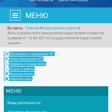
КАРТА САЙТА
ОБРАТНАЯ СВЯЗЬ
МЕНЮ
Вы здесь:
Главная
Кадастровая оценка
Акты о результатах определения кадастровой стоимости
в рамках ст. 15 ФЗ-237 «О государственной кадастровой
оценке»
Документы о проведении КО
Этапы проведения КО
Термины и определения
Услуги и работы
Вопросы-ответы
Обратная связь
МЕНЮ
Виды деятельности
Структура Учреждения